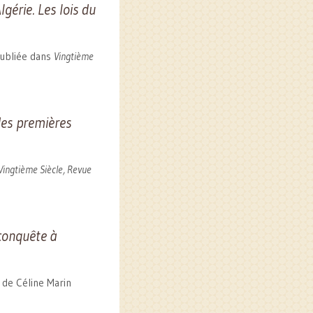
lgérie. Les lois du
publiée dans
Vingtième
des premières
Vingtième Siècle, Revue
 conquête à
 de Céline Marin