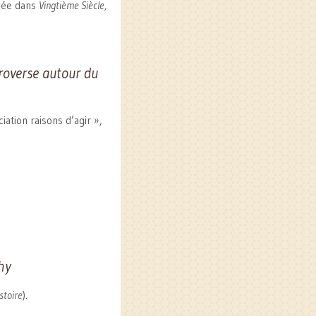
liée dans
Vingtième Siècle,
roverse autour du
ation raisons d’agir »,
hy
stoire
).