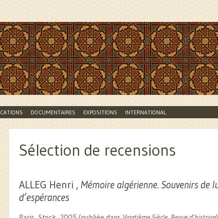
lle Branche
ICATIONS
DOCUMENTAIRES
EXPOSITIONS
INTERNATIONAL
Sélection de recensions
ALLEG Henri ,
Mémoire algérienne. Souvenirs de lu
d’espérances
Paris, Stock, 2005 (publiée dans
Vingtième Siècle, Revue d’histoire
)