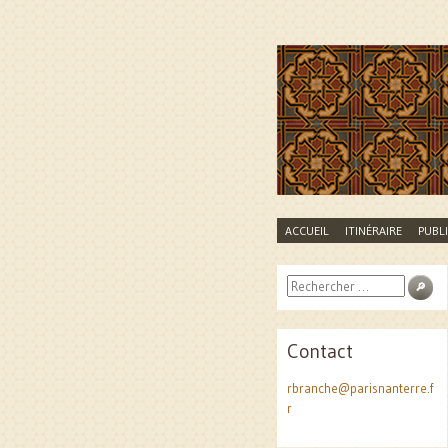
Raphaë
SKIP
ACCUEIL
ITINÉRAIRE
PUBL
TO
CONTENT
Search
Contact
rbranche@parisnanterre.f
r