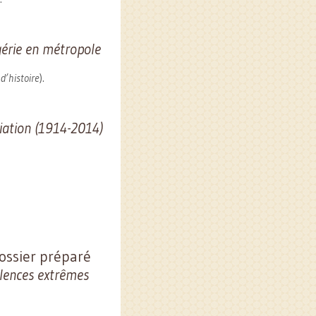
gérie en métropole
d’histoire
).
iliation (1914-2014)
ssier préparé
iolences extrêmes