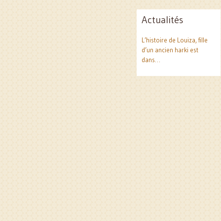
Actualités
L’histoire de Louiza, fille
d’un ancien harki est
dans…