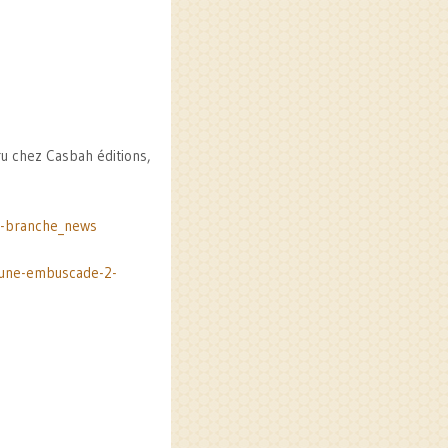
ru chez Casbah éditions,
e-branche_news
d-une-embuscade-2-