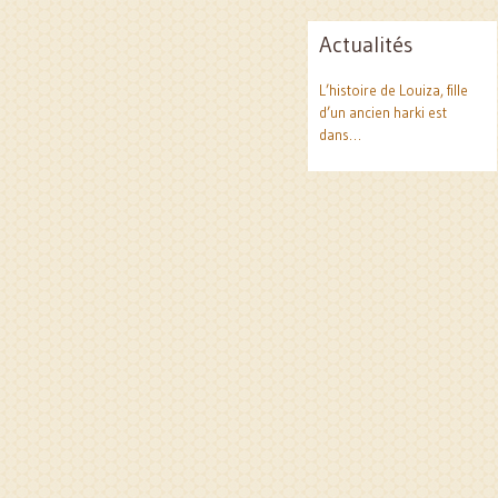
Actualités
L’histoire de Louiza, fille
d’un ancien harki est
dans…