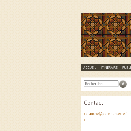
Raphaë
SKIP
ACCUEIL
ITINÉRAIRE
PUBL
TO
CONTENT
Search
Contact
rbranche@parisnanterre.f
r