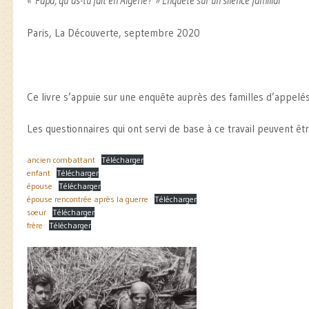
« Papa, qu’as-tu fait en Algérie? » Enquête sur un silence familial
Paris, La Découverte, septembre 2020
Ce livre s’appuie sur une enquête auprès des familles d’appelés
Les questionnaires qui ont servi de base à ce travail peuvent êtr
ancien combattant
Télécharger
enfant
Télécharger
épouse
Télécharger
épouse rencontrée après la guerre
Télécharger
soeur
Télécharger
frère
Télécharger